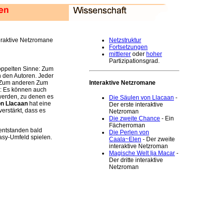
eraktive Netzromane
Netzstruktur
Fortsetzungen
mittlerer
oder
hoher
Partizipationsgrad.
oppelten Sinne: Zum
n den Autoren. Jeder
Interaktive Netzromane
. Zum anderen Zum
r: Es können auch
werden, zu denen es
Die Säulen von Llacaan
-
on Llacaan
hat eine
Der erste interaktive
verstärkt, dass es
Netzroman
Die zweite Chance
- Ein
Fächerroman
entstanden bald
Die Perlen von
asy-Umfeld spielen.
Caala~Elen
- Der zweite
interaktive Netzroman
Magische Welt Ija Macar
-
Der dritte interaktive
Netzroman