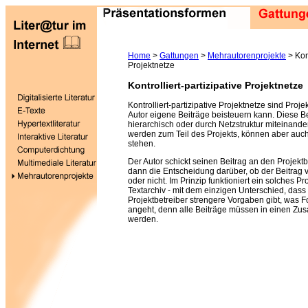
Home
>
Gattungen
>
Mehrautorenprojekte
> Kont
Projektnetze
Kontrolliert-partizipative Projektnetze
Kontrolliert-partizipative Projektnetze sind Proj
Autor eigene Beiträge beisteuern kann. Diese 
hierarchisch oder durch Netzstruktur miteinander
werden zum Teil des Projekts, können aber auch 
stehen.
Der Autor schickt seinen Beitrag an den Projektbe
dann die Entscheidung darüber, ob der Beitrag ve
oder nicht. Im Prinzip funktioniert ein solches Pr
Textarchiv - mit dem einzigen Unterschied, dass
Projektbetreiber strengere Vorgaben gibt, was F
angeht, denn alle Beiträge müssen in einen Zu
werden.