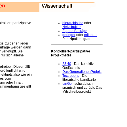
rolliert-partizipative
hierarchische
oder
Netzstruktur
Eigene Beiträge
geringer
oder
mittlerer
Partizipationsgrad.
ekte, zu denen jeder
Beiträge werden dann
Kontrolliert-partizipative
 verknüpft. Sie
Projektnetze
für sich alleine
23:40
- Das kollektive
treiber. Dieser fällt
Gedächtnis
röffentlicht wird
Das GenerationenProjekt
ojektnetz also wie ein
Textropolis
- Die
 es vom
literarische Landkarte
orm oder Inhalt
tanGo
- schwäbisch -
sammenhang gestellt
spanisch und zurück. Das
Mitschreibeprojekt